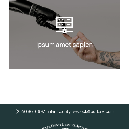
Ipsum amet sapien
Curabitur lacinia, sapien et hendrerit
tincidunt, ante urna interdum nunc,
quis venenatis quam ipsum ac velit.
Ipsum amet sapien
Details
(254) 697-6697
milamcountylivestock@outlook.com