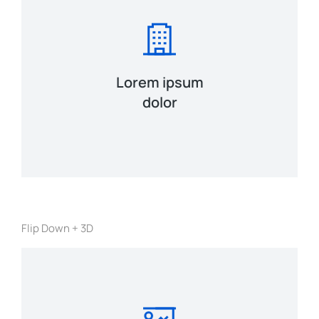
View Details
Lorem ipsum
ante urna interdum nunc, quis venenatis!
Lacinia sapien - et hendrerit tincidunt,
dolor
Flip Down + 3D