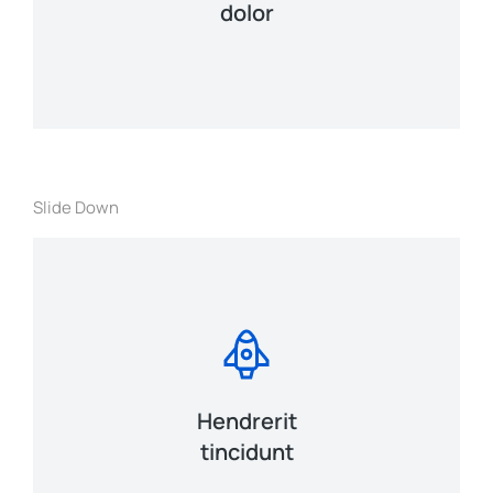
dolor
Curabitur lacinia, sapien et hendrerit
tincidunt, ante urna interdum nunc, quis
venenatis quam ipsum ac velit.
View Details
Slide Down
Lacinia sapien - et hendrerit tincidunt,
ante urna interdum nunc, quis venenatis!
View Details
Hendrerit
tincidunt