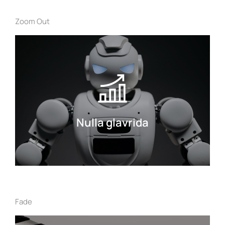
Zoom Out
Nulla glavrida
Curabitur lacinia, sapien et hendrerit
tincidunt, ante urna interdum nunc,
quis venenatis quam ipsum ac velit.
Nulla glavrida
Details
Fade