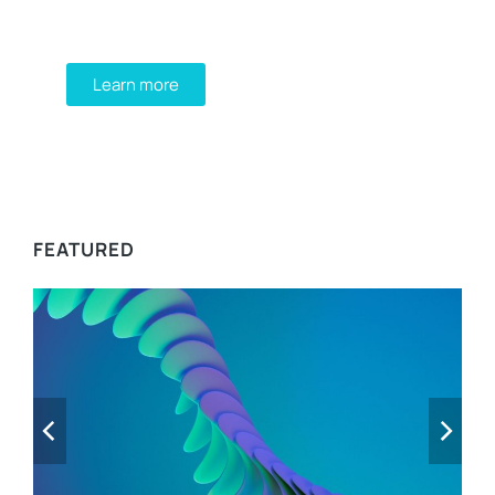
Integer at pellentesque!
Learn more
WE RECOMMEND
FEATURED