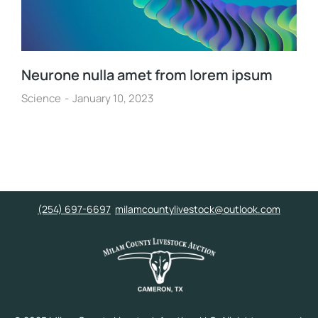
Neurone nulla amet from lorem ipsum
Science
January 10, 2023
(254) 697-6697
milamcountylivestock@outlook.com