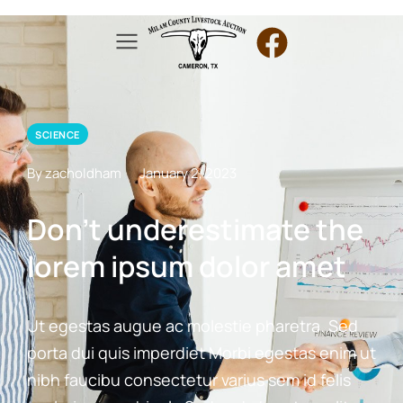
SCIENCE
By zacholdham
January 2, 2023
Don’t underestimate the
lorem ipsum dolor amet
Ut egestas augue ac molestie pharetra. Sed
porta dui quis imperdiet Morbi egestas enim ut
nibh faucibu consectetur varius sem id felis