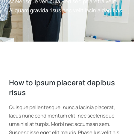
scelerisque vehicula Sed sed pharetra velit.
Aliquam gravida risus nec velit lacinia dapibus.
How to ipsum placerat dapibus
risus
Quisque pellentesque, nunc a lacinia placerat,
lacus nunc condimentum elit, nec scelerisque
urna nisl at turpis. Morbi nec accumsan sem.
Suspendisse eget elit mauris. Phasellus velit nisi,